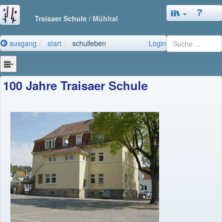
Traisaer Schule
/ Mühltal
ausgang
start
schulleben
Login
100 Jahre Traisaer Schule